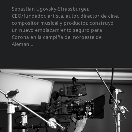
Sebastian Ugovsky-Strassburger,
CEO/fundador, artista, autor, director de cine,
compositor musical y productor, construyó
un nuevo emplazamiento seguro para
Corona en la campiña del noroeste de
Aleman...