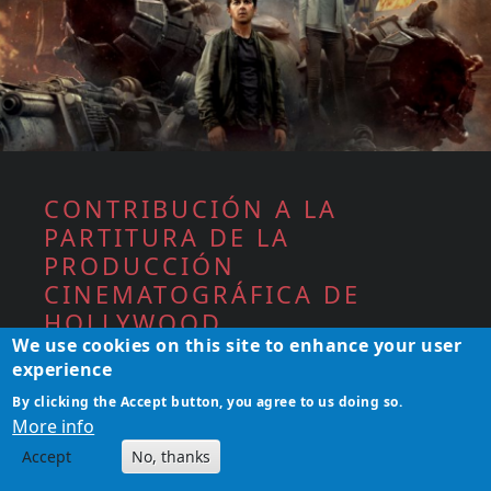
CONTRIBUCIÓN A LA
PARTITURA DE LA
PRODUCCIÓN
CINEMATOGRÁFICA DE
HOLLYWOOD
We use cookies on this site to enhance your user
En 2011, el autor, autor teatral y cineasta
experience
Sebastian Ugovsky-Strassburger, que
By clicking the Accept button, you agree to us doing so.
también es productor musical con 20 años de
More info
lanzamientos musicales de éxito
Accept
No, thanks
internacional, así como compositor clásico