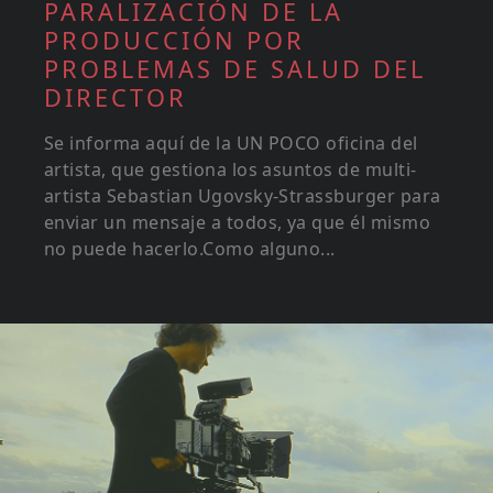
PARALIZACIÓN DE LA
PRODUCCIÓN POR
PROBLEMAS DE SALUD DEL
DIRECTOR
Se informa aquí de la UN POCO oficina del
artista, que gestiona los asuntos de multi-
artista Sebastian Ugovsky-Strassburger para
enviar un mensaje a todos, ya que él mismo
no puede hacerlo.Como alguno...