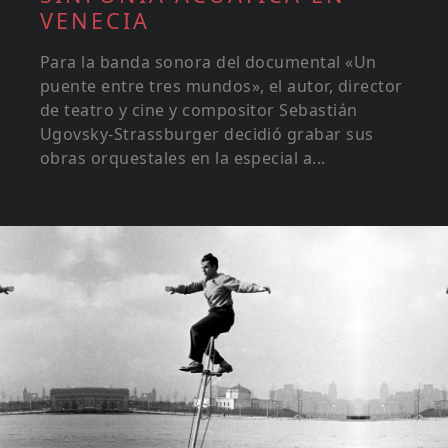
VENECIA
Para la banda sonora del documental «Un
puente entre tres mundos», el autor, director
de teatro y cine y compositor Sebastián
Ugovsky-Strassburger decidió grabar sus
obras orquestales en la especial a...