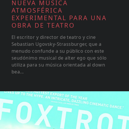
NUEVA MÚSICA
ATMOSFÉRICA
EXPERIMENTAL PARA UNA
OBRA DE TEATRO
El escritor y director de teatro y cine
Sebastian Ugovsky-Strassburger, que a
menudo confunde a su público con este
seudónimo musical de alter ego que sólo
utiliza para su música orientada al down
bea...