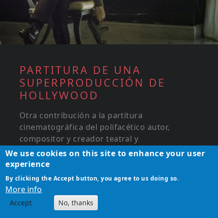
PARTITURA DE UNA
SUPERPRODUCCIÓN DE
HOLLYWOOD
Otra contribución a la partitura
cinematográfica del polifacético autor,
compositor y creador teatral y
cinematográfico Sebastian Ugovsky-
We use cookies on this site to enhance your user
Strassburger, que produjo la canción de rap
experience
que abre la escena...
By clicking the Accept button, you agree to us doing so.
More info
Accept
No, thanks