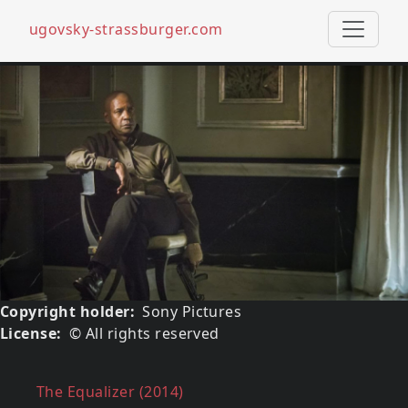
ugovsky-strassburger.com
Pasar al contenido principal
Media image
Imagen
Copyright holder
Sony Pictures
License
© All rights reserved
Reference (what about)
The Equalizer (2014)