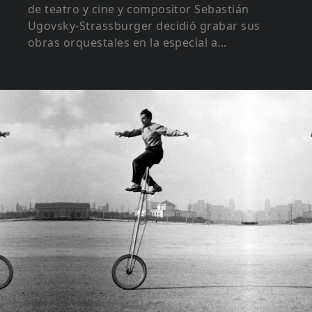
de teatro y cine y compositor Sebastián
Ugovsky-Strassburger decidió grabar sus
obras orquestales en la especial a...